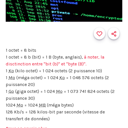
1 octet = 8 bits
1 octet = 8 b (bit) = 1 B (byte, anglais),
à noter, la
disctinction entre "bit (b)" et "byte (B)".
1
Ko
(kilo octet) = 1 024 octets (2 puissance 10)
1
Mo
(méga octet) = 1 024
Ko
= 1 048 576 octets (2
puissance 20)
1
Go
(giga octet) = 1 024
Mo
= 1 073 741 824 octets (2
puissance 30)
1024
Mo
= 1024
MB
(méga bytes)
128 Kb/s = 128 kilos-bit par seconde (vitesse de
transfert de données)