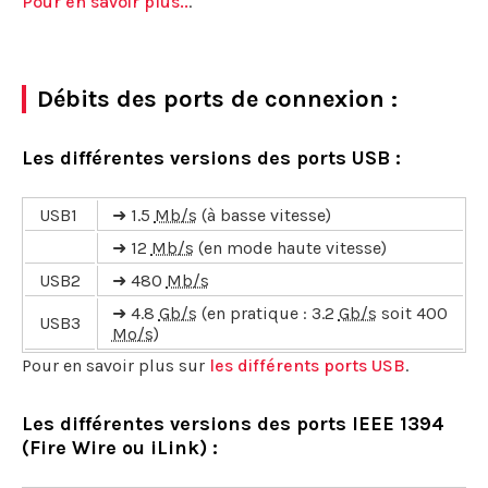
Pour en savoir plus..
.
Débits des ports de connexion :
Les différentes versions des ports USB :
USB1
➜ 1.5
Mb/s
(à basse vitesse)
➜ 12
Mb/s
(en mode haute vitesse)
USB2
➜ 480
Mb/s
➜ 4.8
Gb/s
(en pratique : 3.2
Gb/s
soit 400
USB3
Mo/s
)
Pour en savoir plus sur
les différents ports USB
.
Les différentes versions des ports IEEE 1394
(Fire Wire ou iLink) :