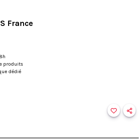
S France
48h
de produits
que dédié