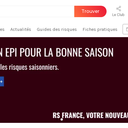
Trouver
Le Club
ces
Actualités
Guides des risques
Fiches pratiques