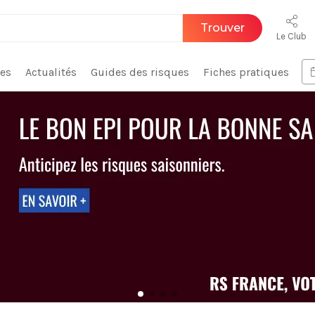
Trouver
Le Club
ces
Actualités
Guides des risques
Fiches pratiques