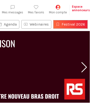
Espace
annonceurs
Mes messages
Mes favoris
Mon compte
Agenda
Webinaires
Festival 2026