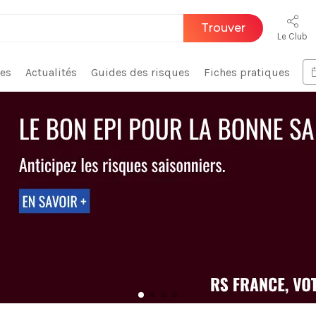
Trouver
Le Club
ces
Actualités
Guides des risques
Fiches pratiques