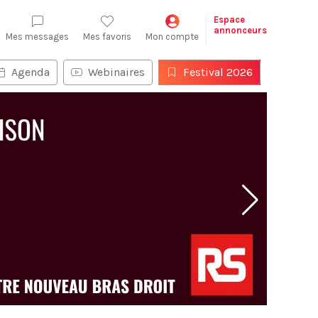
Espace
annonceurs
Mes messages
Mes favoris
Mon compte
Agenda
Webinaires
Festival 2026