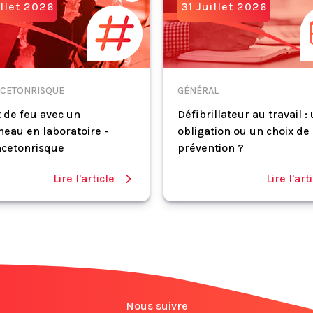
illet 2026
31 Juillet 2026
CETONRISQUE
GÉNÉRAL
 de feu avec un
Défibrillateur au travail :
eau en laboratoire -
obligation ou un choix de
cetonrisque
prévention ?
Lire l'article
Lire l'art
Nous suivre