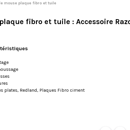
e mouse plaque fibro et tuile
laque fibro et tuile
: Accessoire Razo
téristiques
tage
oussage
sses
ures
es plates, Redland, Plaques Fibro ciment