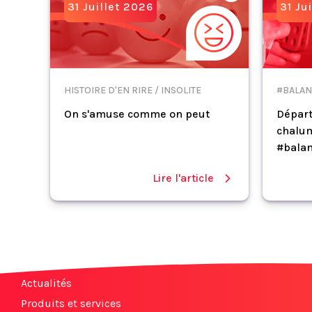
31 Juillet 2026
31 Ju
HISTOIRE D'EN RIRE / INSOLITE
#BALAN
On s'amuse comme on peut
Départ
chalum
#balan
Lire l'article
Actualités
Produits et services