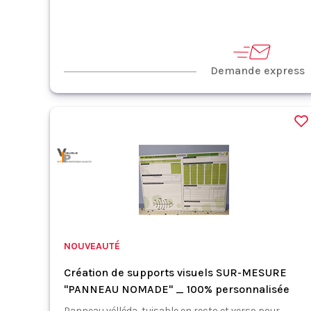
Demande express
NOUVEAUTÉ
Création de supports visuels SUR-MESURE
"PANNEAU NOMADE" _ 100% personnalisée
Panneau vélléda, tuisable en recto et verso pour