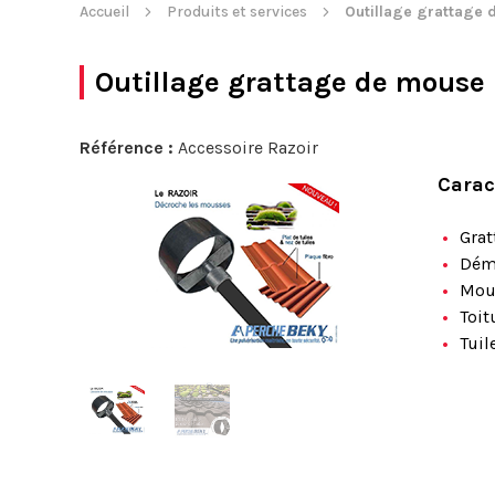
Accueil
Produits et services
Outillage grattage d
Outillage grattage de mouse p
Référence :
Accessoire Razoir
Carac
Grat
Dém
Mou
Toit
Tuil