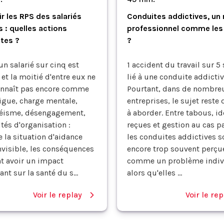
ir les RPS des salariés
Conduites addictives, un 
s : quelles actions
professionnel comme les
tes ?
?
un salarié sur cinq est
1 accident du travail sur 5 
 et la moitié d'entre eux ne
lié à une conduite addictiv
onnaît pas encore comme
Pourtant, dans de nombre
tigue, charge mentale,
entreprises, le sujet reste d
éisme, désengagement,
à aborder. Entre tabous, i
ltés d'organisation :
reçues et gestion au cas pa
 la situation d'aidance
les conduites addictives s
nvisible, les conséquences
encore trop souvent perçu
t avoir un impact
comme un problème indiv
nt sur la santé du s...
alors qu'elles ...
Voir le replay
Voir le rep