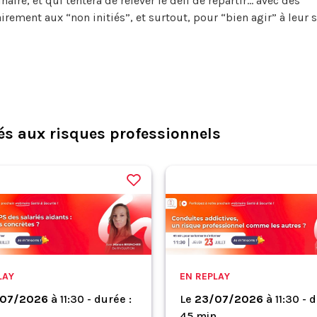
ire, et qui tentera de relever le défi de repartir... avec des
ement aux “non initiés”, et surtout, pour “bien agir” à leur 
s aux risques professionnels
LAY
EN REPLAY
07/2026
à
11:30 - durée :
Le
23/07/2026
à
11:30 - 
.
45 min.