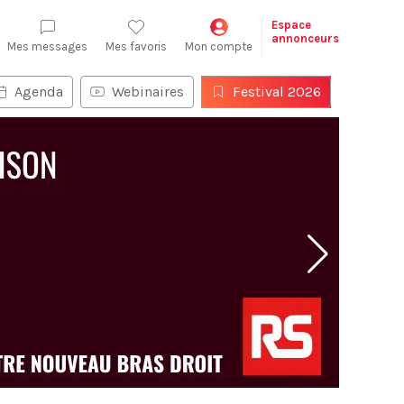
Espace
annonceurs
Mes messages
Mes favoris
Mon compte
Agenda
Webinaires
Festival 2026