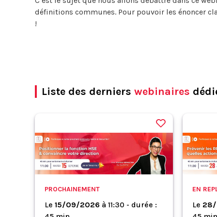
C’est le sujet que nous allons débattre dans ce webina
définitions communes. Pour pouvoir les énoncer clair
!
Liste des derniers
webinaires
dédié
PROCHAINEMENT
EN REP
Le
15/09/2026
à
11:30 - durée :
Le
28/
45 min.
45 min