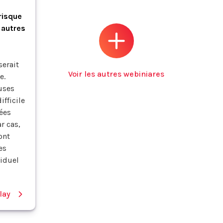
risque
 autres
serait
Voir les autres webiniares
e.
uses
ifficile
dées
r cas,
ont
es
iduel
lay