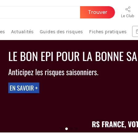
Trouver
Le Club
ces
Actualités
Guides des risques
Fiches pratiques