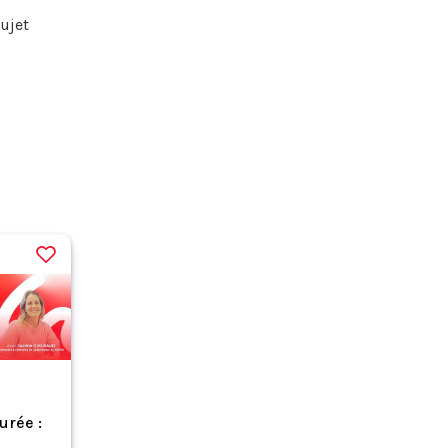
sujet
durée :