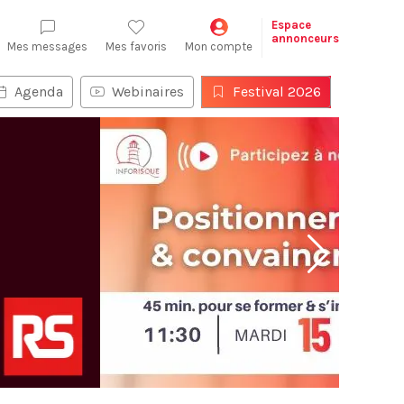
Espace
annonceurs
Mes messages
Mes favoris
Mon compte
Agenda
Webinaires
Festival 2026