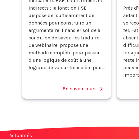
Indicateurs HSE, coûts directs et
indirects : la fonction HSE
Près d'
dispose de suffisamment de
aidant,
données pour construire un
se rec
argumentaire financier solide à
tel. Fa
condition de savoir les traduire.
absent
Ce webinaire propose une
difficu
méthode complète pour passer
lorsque
d'une logique de coût à une
reste i
logique de valeur financière pou...
peuven
importa
En savoir plus
Actualités