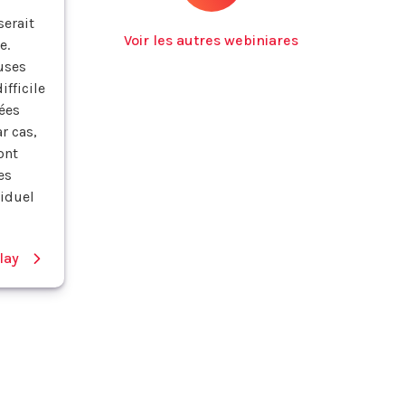
serait
Voir les autres webiniares
e.
uses
ifficile
dées
r cas,
ont
es
iduel
lay