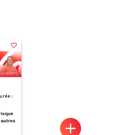
durée :
risque
 autres