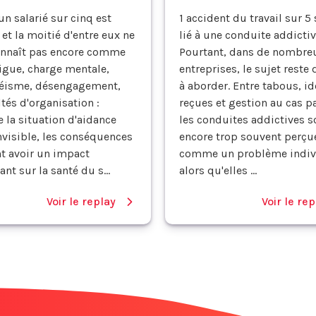
un salarié sur cinq est
1 accident du travail sur 5 
 et la moitié d'entre eux ne
lié à une conduite addictiv
onnaît pas encore comme
Pourtant, dans de nombre
tigue, charge mentale,
entreprises, le sujet reste d
éisme, désengagement,
à aborder. Entre tabous, i
ltés d'organisation :
reçues et gestion au cas pa
 la situation d'aidance
les conduites addictives s
nvisible, les conséquences
encore trop souvent perçu
t avoir un impact
comme un problème indiv
nt sur la santé du s...
alors qu'elles ...
Voir le replay
Voir le rep