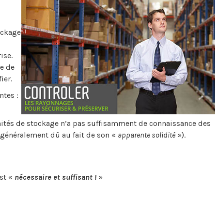
ockage
ise.
e de
ier.
ntes :
unités de stockage n’a pas suffisamment de connaissance des
 (généralement dû au fait de son «
apparente solidité
»).
est «
nécessaire et suffisant !
»