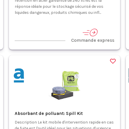
rétention en acier galvanisé de 240 litres est la
réponse idéale pour le stockage sécurisé de vos
liquides dangereux, produits chimiques ou infl...
Commande express
Absorbant de polluant: Spill Kit
Description Le kit mobile d'intervention rapide en cas
de fuite est l'outil idéal pour les situations d'urgence