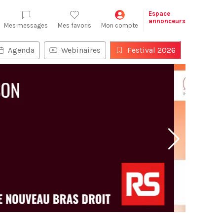
Espace
annonceurs
Mes messages
Mes favoris
Mon compte
Agenda
Webinaires
Festival 2026