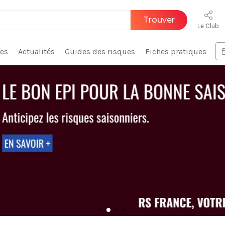
Trouver
Le Club
ces
Actualités
Guides des risques
Fiches pratiques