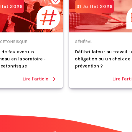
illet 2026
31 Juillet 2026
CETONRISQUE
GÉNÉRAL
 de feu avec un
Défibrillateur au travail :
eau en laboratoire -
obligation ou un choix de
cetonrisque
prévention ?
Lire l'article
Lire l'art