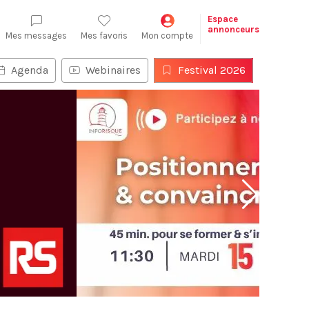
Espace
annonceurs
Mes messages
Mes favoris
Mon compte
Agenda
Webinaires
Festival 2026