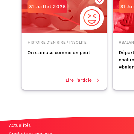
31 Juillet 2026
31 Ju
HISTOIRE D'EN RIRE / INSOLITE
#BALAN
On s'amuse comme on peut
Départ
chalum
#balan
Lire l'article
Actualités
Produits et services