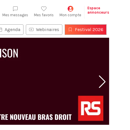
Espace
annonceurs
Mes messages
Mes favoris
Mon compte
Agenda
Webinaires
Festival 2026