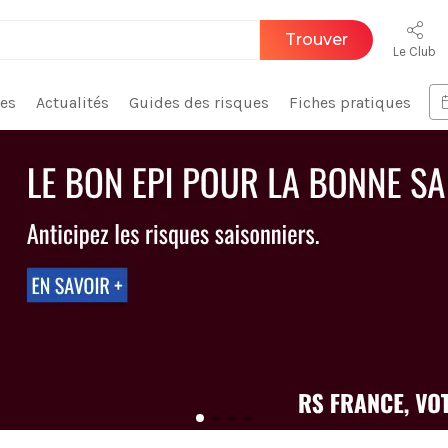
Trouver
Le Club
ces
Actualités
Guides des risques
Fiches pratiques