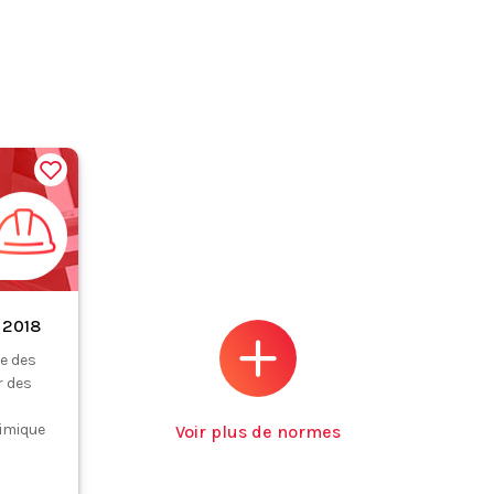
 2018
e des
r des
imique
Voir plus de normes