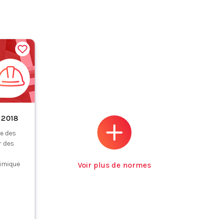
 2018
e des
r des
imique
Voir plus de normes