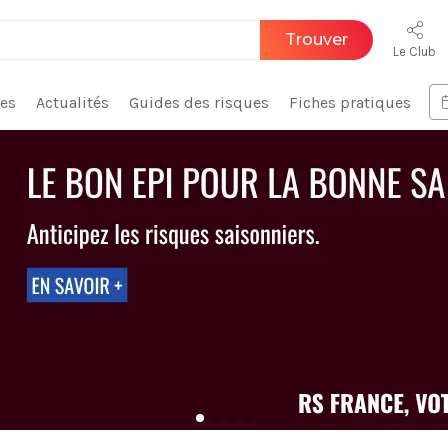
Trouver
Le Club
ces
Actualités
Guides des risques
Fiches pratiques