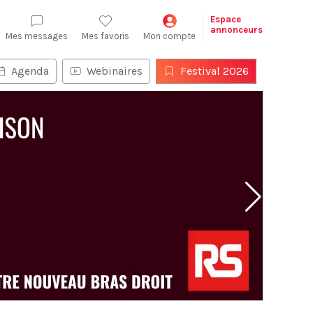
Espace
annonceurs
Mes messages
Mes favoris
Mon compte
Agenda
Webinaires
Festival 2026