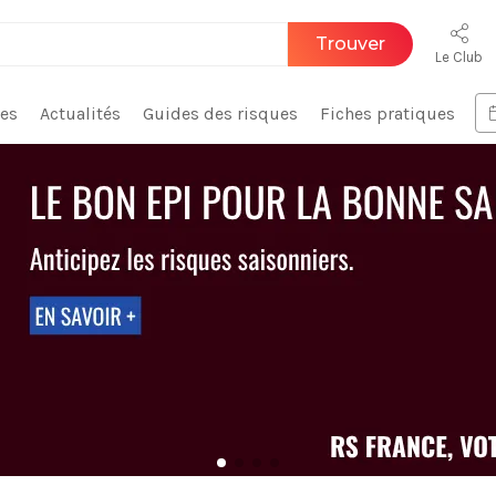
Trouver
Le Club
ces
Actualités
Guides des risques
Fiches pratiques