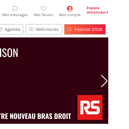
Espace
annonceurs
Mes messages
Mes favoris
Mon compte
Agenda
Webinaires
Festival 2026