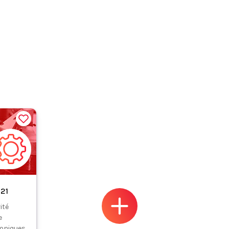
021
ité
e
roniques