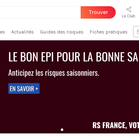
Trouver
Le Club
ces
Actualités
Guides des risques
Fiches pratiques