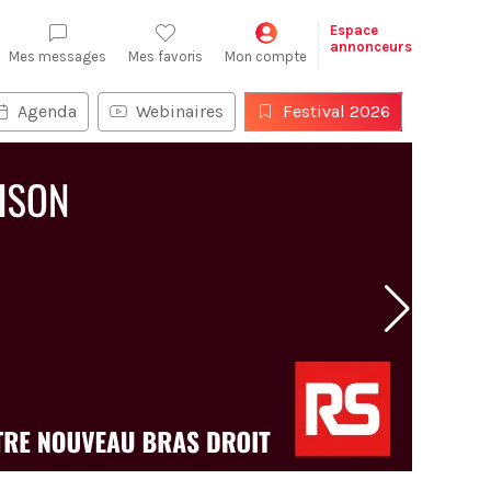
Espace
annonceurs
Mes messages
Mes favoris
Mon compte
Agenda
Webinaires
Festival 2026