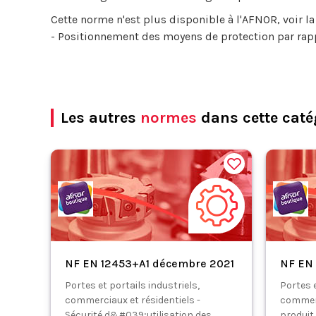
Cette norme n'est plus disponible à l'AFNOR, voir 
- Positionnement des moyens de protection par rapp
Les autres
normes
dans cette caté
NF EN 12453+A1 décembre 2021
NF EN
Portes et portails industriels,
Portes e
commerciaux et résidentiels -
commerc
Sécurité d&#039;utilisation des
produit 