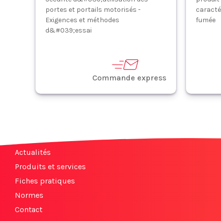
portes et portails motorisés -
caracté
Exigences et méthodes
fumée
d&#039;essai
Commande express
Actualités
Produits et services
Fiches pratiques
Normes
Contact