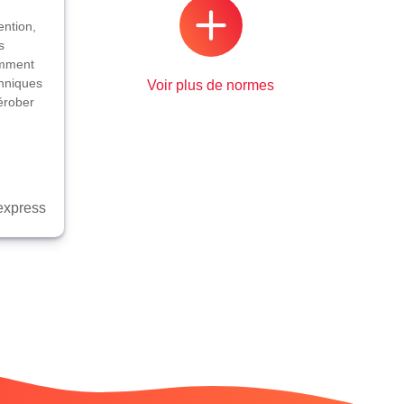
ention,
s
omment
chniques
Voir plus de normes
érober
xpress