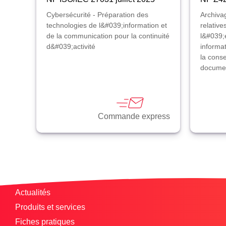
Cybersécurité - Préparation des
Archivag
technologies de l&#039;information et
relative
de la communication pour la continuité
l&#039;
d&#039;activité
informa
la conse
documen
Commande express
Actualités
Produits et services
Fiches pratiques