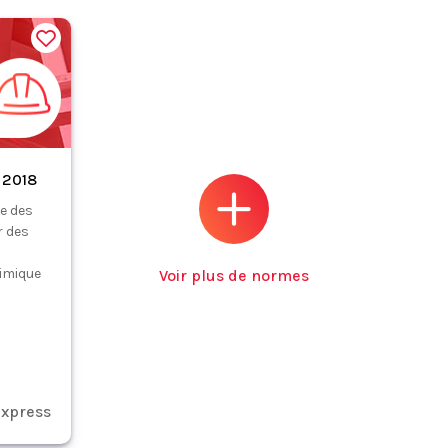
 2018
e des
r des
imique
Voir plus de normes
xpress