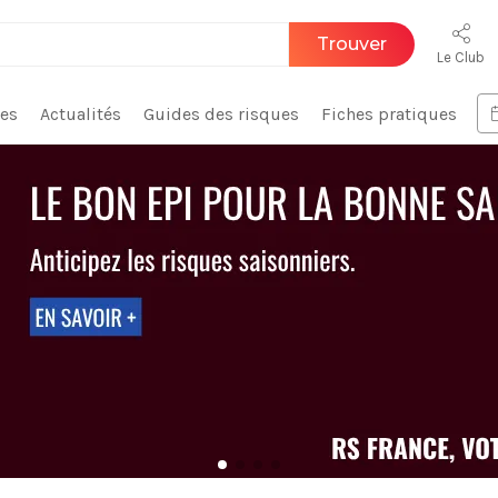
Trouver
Le Club
ces
Actualités
Guides des risques
Fiches pratiques