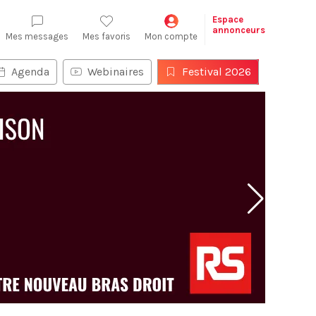
Espace
annonceurs
Mes messages
Mes favoris
Mon compte
Agenda
Webinaires
Festival 2026