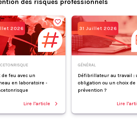
ention des risques professionnels
illet 2026
31 Juillet 2026
CETONRISQUE
GÉNÉRAL
 de feu avec un
Défibrillateur au travail :
eau en laboratoire -
obligation ou un choix de
cetonrisque
prévention ?
Lire l'article
Lire l'art