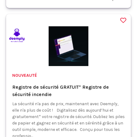
NOUVEAUTÉ
Registre de sécurité GRATUIT* Registre de
sécurité incendie
La sécurité n'a pas de prix, maintenant avec Deemply,
elle n'a plus de coût ! Digitalisez dès aujourd’hui et
gratuitement* votre registre de sécurité. Oubliez les piles
de papier et gagnez en sécurité et en sérénité grâce à un
outil simple, moderne et efficace. Conçu pour tous les
professio...