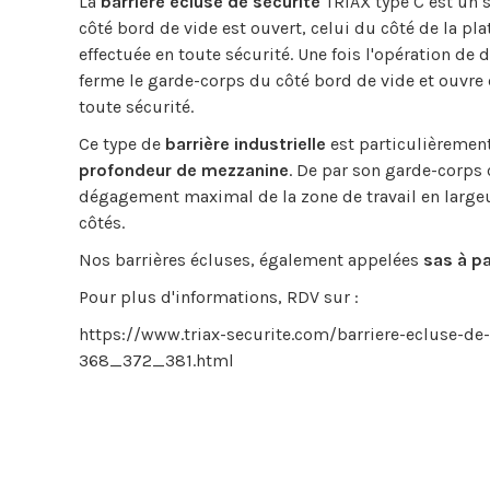
La
barrière écluse de sécurité
TRIAX type C est un 
côté bord de vide est ouvert, celui du côté de la pl
effectuée en toute sécurité. Une fois l'opération de d
ferme le garde-corps du côté bord de vide et ouvre c
toute sécurité.
Ce type de
barrière industrielle
est particulièremen
profondeur de mezzanine
. De par son garde-corps c
dégagement maximal de la zone de travail en largeur
côtés.
Nos barrières écluses, également appelées
sas à p
Pour plus d'informations, RDV sur :
https://www.triax-securite.com/barriere-ecluse-de-
368_372_381.html