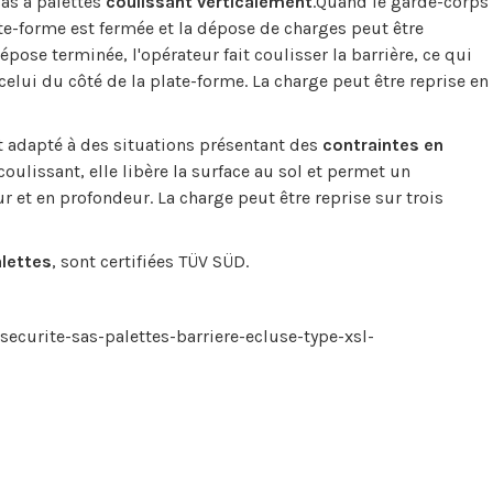
sas à palettes
coulissant verticalement
.Quand le garde-corps
ate-forme est fermée et la dépose de charges peut être
épose terminée, l'opérateur fait coulisser la barrière, ce qui
elui du côté de la plate-forme. La charge peut être reprise en
t adapté à des situations présentant des
contraintes en
oulissant, elle libère la surface au sol et permet un
 et en profondeur. La charge peut être reprise sur trois
alettes
, sont certifiées TÜV SÜD.
securite-sas-palettes-barriere-ecluse-type-xsl-