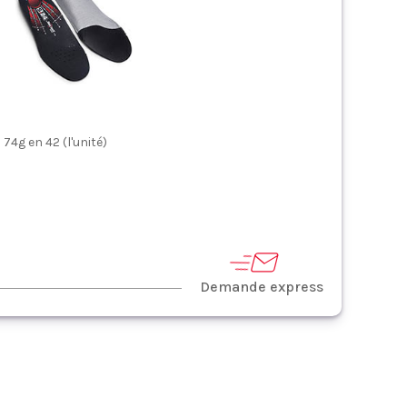
 74g en 42 (l'unité)
Demande express