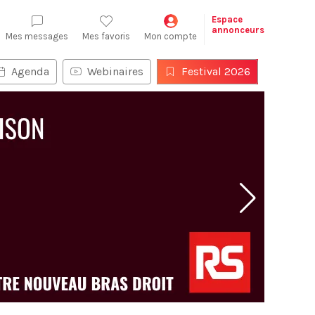
Espace
annonceurs
Mes messages
Mes favoris
Mon compte
Agenda
Webinaires
Festival 2026