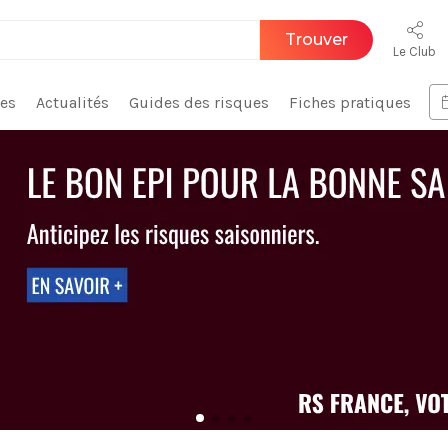
Trouver
Le Club
ces
Actualités
Guides des risques
Fiches pratiques