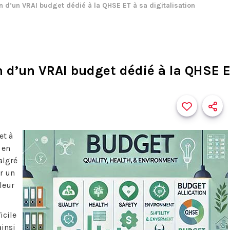
 d’un VRAI budget dédié à la QHSE ET à sa digitalisation
 d’un VRAI budget dédié à la QHSE ET
et à
 en
algré
r un
leur
icile
ainsi