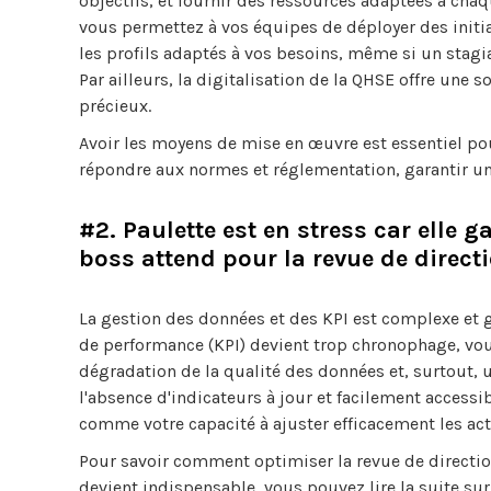
objectifs, et fournir des ressources adaptées à cha
vous permettez à vos équipes de déployer des initia
les profils adaptés à vos besoins, même si un stagia
Par ailleurs, la digitalisation de la QHSE offre une
précieux.
Avoir les moyens de mise en œuvre est essentiel pou
répondre aux normes et réglementation, garantir un
#2. Paulette est en stress car elle g
boss attend pour la revue de direct
La gestion des données et des KPI est complexe et gé
de performance (KPI) devient trop chronophage, vou
dégradation de la qualité des données et, surtout,
l'absence d'indicateurs à jour et facilement accessib
comme votre capacité à ajuster efficacement les act
Pour savoir comment optimiser la revue de directio
devient indispensable, vous pouvez lire la suite su