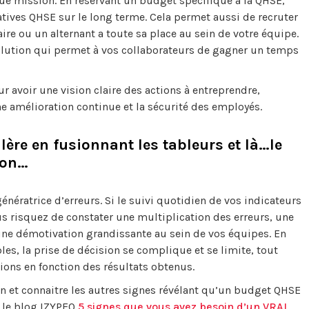
que mission. En réservant un budget spécifique à la QHSE,
tives QHSE sur le long terme. Cela permet aussi de recruter
ire ou un alternant a toute sa place au sein de votre équipe.
 solution qui permet à vos collaborateurs de gagner un temps
r avoir une vision claire des actions à entreprendre,
e amélioration continue et la sécurité des employés.
alère en fusionnant les tableurs et là…le
ion…
nératrice d’erreurs. Si le suivi quotidien de vos indicateurs
s risquez de constater une multiplication des erreurs, une
 une démotivation grandissante au sein de vos équipes. En
les, la prise de décision se complique et se limite, tout
ions en fonction des résultats obtenus.
n et connaitre les autres signes révélant qu’un budget QHSE
r le blog IZYPEO
5 signes que vous avez besoin d’un VRAI