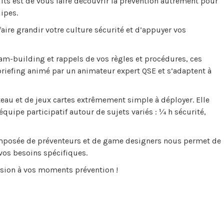
dits est de vous faire découvrir la prévention autrement pour
ipes.
re grandir votre culture sécurité et d’appuyer vos
am-building et rappels de vos règles et procédures, ces
ébriefing animé par un animateur expert QSE et s’adaptent à
teau et de jeux cartes extrêmement simple à déployer. Elle
ipe participatif autour de sujets variés : ¼ h sécurité,
omposée de préventeurs et de game designers nous permet de
vos besoins spécifiques.
nsion à vos moments prévention !