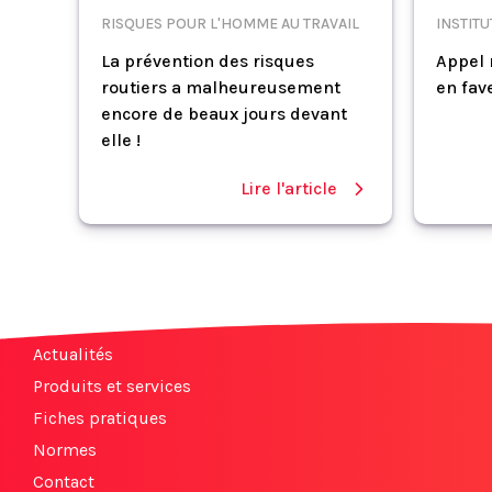
RISQUES POUR L'HOMME AU TRAVAIL
INSTIT
La prévention des risques
Appel 
routiers a malheureusement
en fav
encore de beaux jours devant
elle !
Lire l'article
Actualités
Produits et services
Fiches pratiques
Normes
Contact