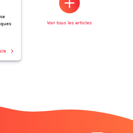
ise
Voir tous les articles
sques
icle