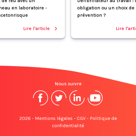
 de feu avec un
Défibrillateur au travail :
eau en laboratoire -
obligation ou un choix de
cetonrisque
prévention ?
Lire l'article
Lire l'art
Nous suivre
2026 -
Mentions légales
-
CGV
-
Politique de
confidentialité