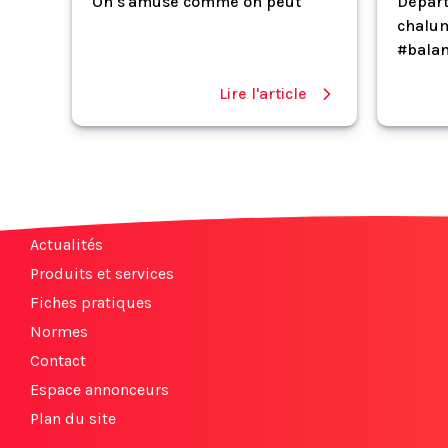
On s'amuse comme on peut
Départ
chalum
#balan
Lire l'article
Actualités
Produits et services
Fiches pratiques
Normes
Contact
Espace annonceurs
Plan du site