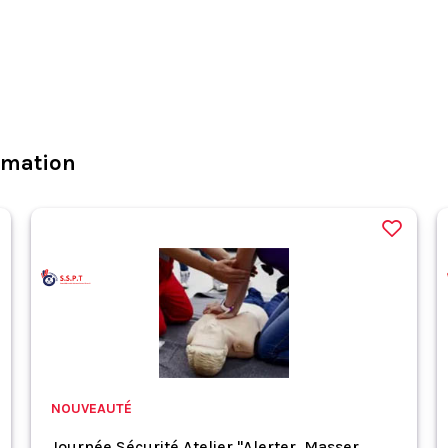
rmation
NOUVEAUTÉ
Journée Sécurité Atelier "Alerter, Masser,