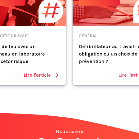
CETONRISQUE
GÉNÉRAL
 de feu avec un
Défibrillateur au travail :
eau en laboratoire -
obligation ou un choix de
cetonrisque
prévention ?
Lire l'article
Lire l'art
Nous suivre