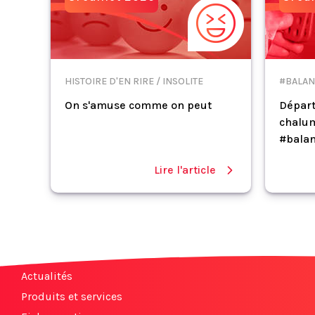
HISTOIRE D'EN RIRE / INSOLITE
#BALAN
On s'amuse comme on peut
Départ
chalum
#balan
Lire l'article
Actualités
Produits et services