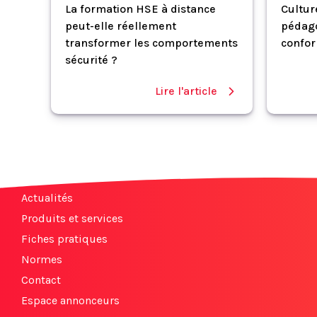
La formation HSE à distance
Cultur
peut-elle réellement
pédago
transformer les comportements
confor
sécurité ?
Lire l'article
Actualités
Produits et services
Fiches pratiques
Normes
Contact
Espace annonceurs