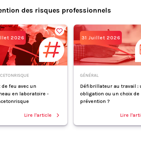
ention des risques professionnels
illet 2026
31 Juillet 2026
CETONRISQUE
GÉNÉRAL
 de feu avec un
Défibrillateur au travail :
eau en laboratoire -
obligation ou un choix de
cetonrisque
prévention ?
Lire l'article
Lire l'art