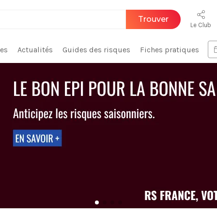
Trouver
Le Club
ces
Actualités
Guides des risques
Fiches pratiques