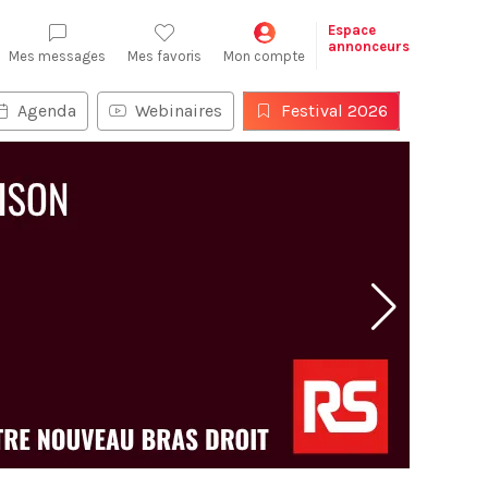
Espace
annonceurs
Mes messages
Mes favoris
Mon compte
Agenda
Webinaires
Festival 2026