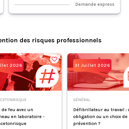
Demande express
ention des risques professionnels
illet 2026
31 Juillet 2026
CETONRISQUE
GÉNÉRAL
 de feu avec un
Défibrillateur au travail :
eau en laboratoire -
obligation ou un choix de
cetonrisque
prévention ?