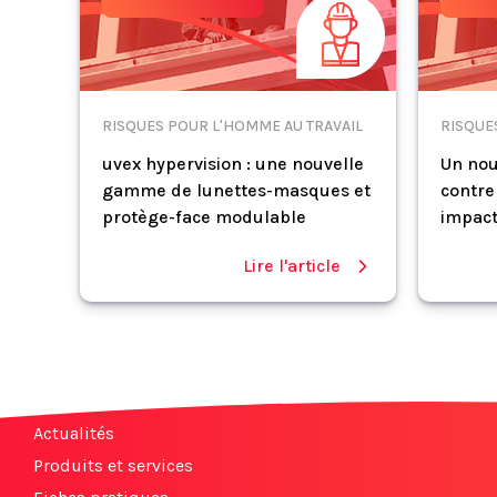
RISQUES POUR L'HOMME AU TRAVAIL
RISQUE
uvex hypervision : une nouvelle
Un nou
gamme de lunettes-masques et
contre
protège-face modulable
impac
Lire l'article
Actualités
Produits et services