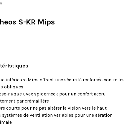
n
pheos S-KR Mips
téristiques
e intérieure Mips offrant une sécurité renforcée contre les
s obliques
se-nuque uvex spiderneck pour un confort accru
tement par crémaillère
ère courte pour ne pas altérer la vision vers le haut
s systèmes de ventilation variables pour une aération
imale