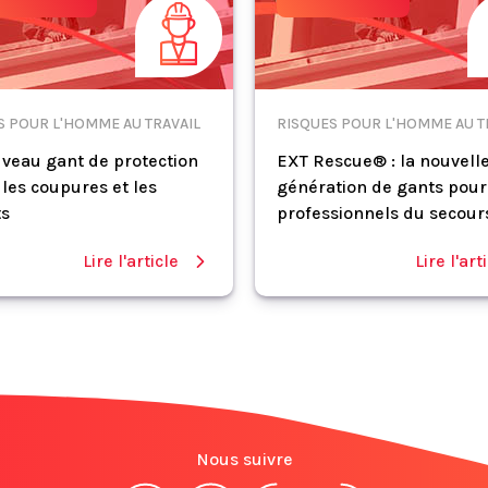
S POUR L'HOMME AU TRAVAIL
RISQUES POUR L'HOMME AU T
veau gant de protection
EXT Rescue® : la nouvell
 les coupures et les
génération de gants pour
ts
professionnels du secour
Lire l'article
Lire l'art
Nous suivre