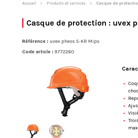
Accueil
Produits et services
Casque de protectio
Casque de protection
: uvex 
Référence :
uvex pheos S-KR Mips
Code article :
9772260
Carac
Coqu
choc
Repo
Ajus
Visi
Troi
max