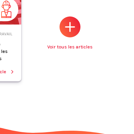
RAVAIL
e
Voir tous les articles
 les
s
icle