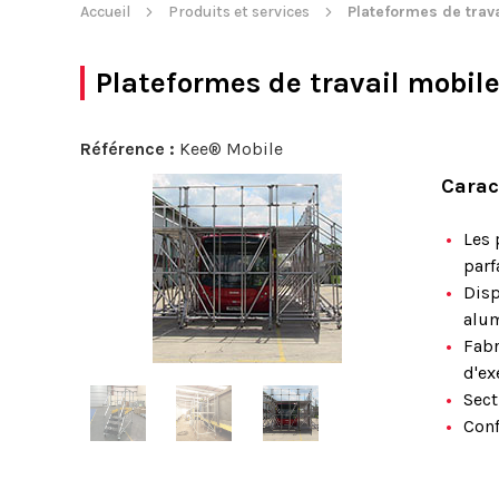
Accueil
Produits et services
Plateformes de trav
Plateformes de travail mobil
Référence :
Kee® Mobile
Carac
Les 
parf
Disp
alu
Fabr
d'ex
Sect
Con