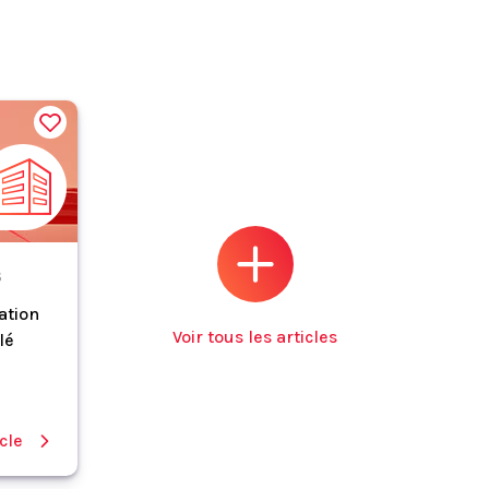
S
lation
Voir tous les articles
lé
icle