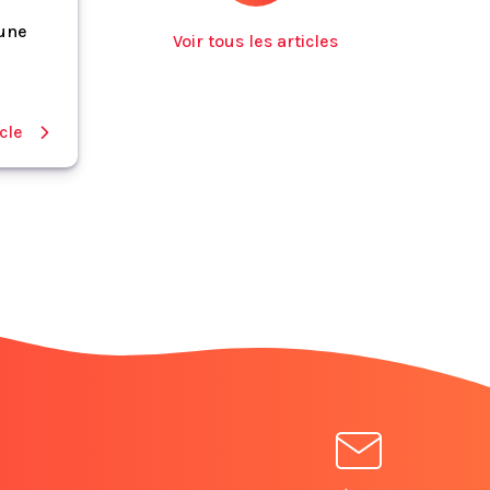
 une
Voir tous les articles
icle