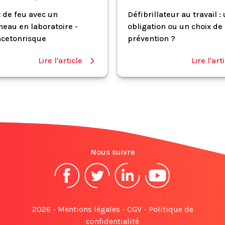
 de feu avec un
Défibrillateur au travail :
eau en laboratoire -
obligation ou un choix de
cetonrisque
prévention ?
Lire l'article
Lire l'art
Nous suivre
2026 -
Mentions légales
-
CGV
-
Politique de
confidentialité