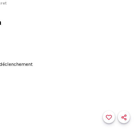
cret
a
r déclenchement