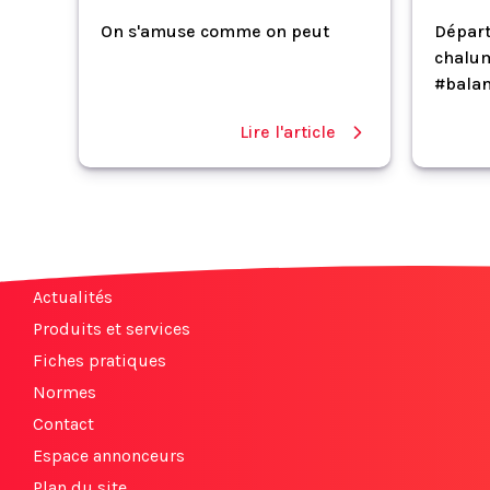
On s'amuse comme on peut
Départ
chalum
#balan
Lire l'article
Actualités
Produits et services
Fiches pratiques
Normes
Contact
Espace annonceurs
Plan du site