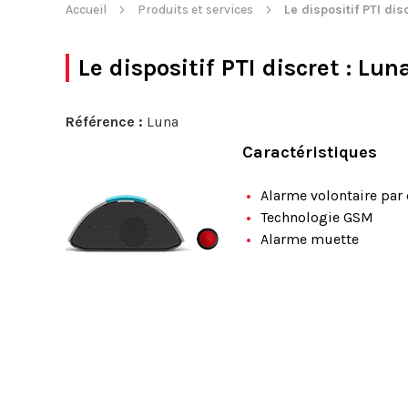
Accueil
Produits et services
Le dispositif PTI dis
Le dispositif PTI discret
: Lun
Référence :
Luna
Caractéristiques
Alarme volontaire pa
Technologie GSM
Alarme muette