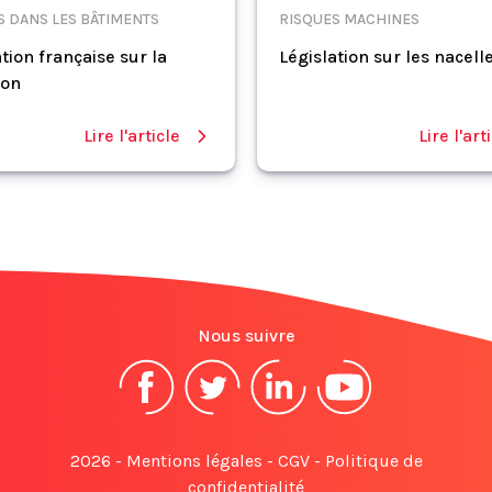
S DANS LES BÂTIMENTS
RISQUES MACHINES
tion française sur la
Législation sur les nacell
ion
Lire l'article
Lire l'art
Nous suivre
2026 -
Mentions légales
-
CGV
-
Politique de
confidentialité