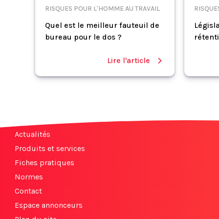
RISQUES POUR L'HOMME AU TRAVAIL
RISQUE
Quel est le meilleur fauteuil de
Législa
bureau pour le dos ?
rétent
Lire l'article
Actualités
Produits et services
Fiches pratiques
Normes
Contact
Espace annonceurs