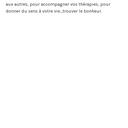
aux autres, pour accompagner vos thérapies, pour
donner du sens à votre vie…trouver le bonheur.
Les grandes approches abordées sont : l’AT (analyse
transactionnelle), la PNL (programmation neuro
linguistique), la sophrologie, l’auto-coaching,
l’hypnose, la Process communication, l’EMDR,
l’ennéagramme, la Gestalt-thérapie…et bien d’autres
encore.
Distribué par :