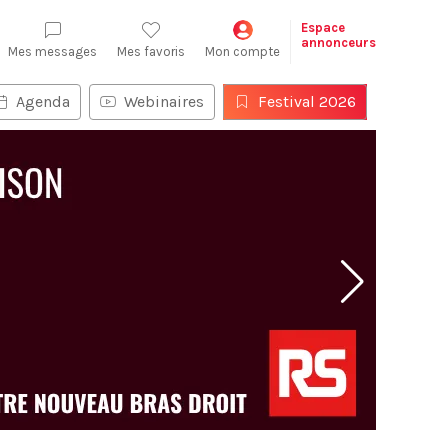
Espace
annonceurs
Mes messages
Mes favoris
Mon compte
Agenda
Webinaires
Festival 2026