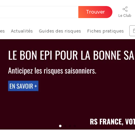
Trouver
Le Club
ces
Actualités
Guides des risques
Fiches pratiques