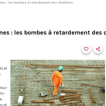
eunes : les bombes à retardement des chantiers
unes : les bombes à retardement des 
és et
s
 leur
tir
e,
es et