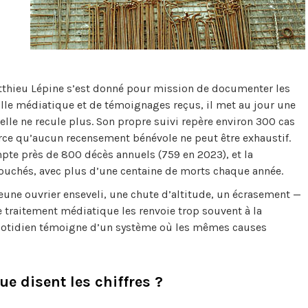
atthieu Lépine s’est donné pour mission de documenter les
veille médiatique et de témoignages reçus, il met au jour une
nelle ne recule plus. Son propre suivi repère environ 300 cas
 parce qu’aucun recensement bénévole ne peut être exhaustif.
mpte près de 800 décès annuels (759 en 2023), et la
ouchés, avec plus d’une centaine de morts chaque année.
jeune ouvrier enseveli, une chute d’altitude, un écrasement —
e traitement médiatique les renvoie trop souvent à la
» quotidien témoigne d’un système où les mêmes causes
e disent les chiffres ?