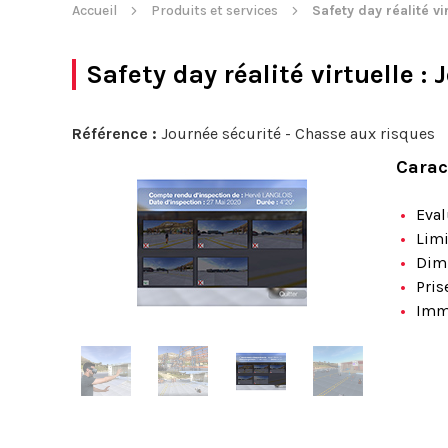
Accueil
Produits et services
Safety day réalité vi
Safety day réalité virtuelle
: 
Référence :
Journée sécurité - Chasse aux risques
Carac
Eval
Limi
Dimi
Pris
Imm