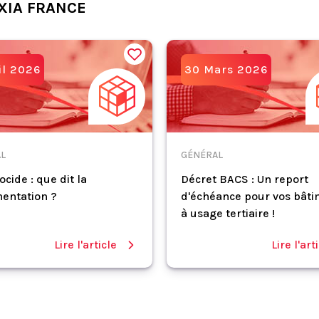
XIA FRANCE
il 2026
30 Mars 2026
L
GÉNÉRAL
ocide : que dit la
Décret BACS : Un report
entation ?
d'échéance pour vos bât
à usage tertiaire !
Lire l'article
Lire l'art