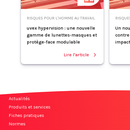
RISQUES POUR L'HOMME AU TRAVAIL
RISQUE
uvex hypervision : une nouvelle
Un nou
gamme de lunettes-masques et
contre
protège-face modulable
impac
Lire l'article
Actualités
Produits et services
Fiches pratiques
Normes