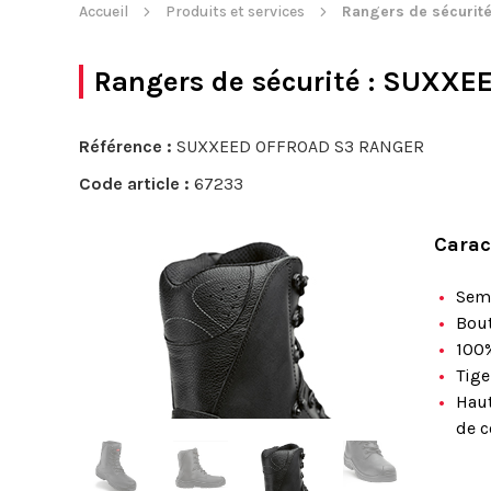
Accueil
Produits et services
Rangers de sécurit
Rangers de sécurité
: SUXXEE
Référence :
SUXXEED OFFROAD S3 RANGER
Code article :
67233
Carac
Seme
Bout
100%
Tige
Haut
de c