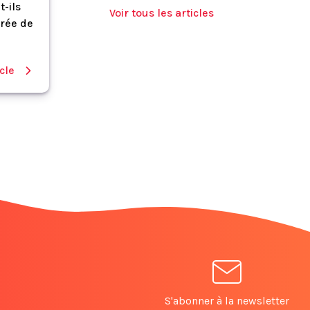
t-ils
Voir tous les articles
trée de
icle
S'abonner à la newsletter