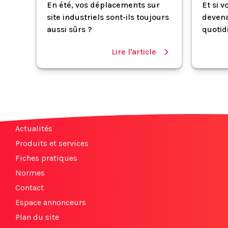
En été, vos déplacements sur
Et si 
site industriels sont-ils toujours
devena
aussi sûrs ?
quotid
Lire l'article
Actualités
Produits et services
Fiches pratiques
Normes
Contact
Espace annonceurs
Plan du site