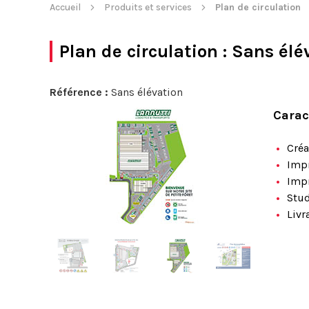
Accueil
Produits et services
Plan de circulation
Plan de circulation
: Sans élé
Référence :
Sans élévation
Carac
Créa
Impr
Impr
Stud
Livr