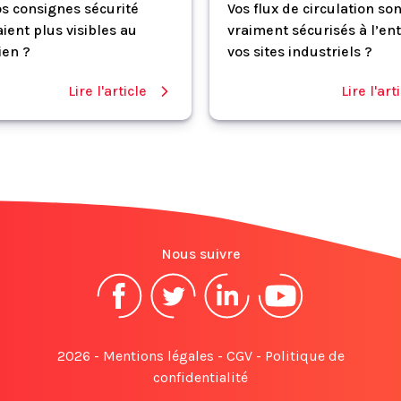
vos consignes sécurité
Vos flux de circulation son
ient plus visibles au
vraiment sécurisés à l’en
ien ?
vos sites industriels ?
Lire l'article
Lire l'art
Nous suivre
2026 -
Mentions légales
-
CGV
-
Politique de
confidentialité