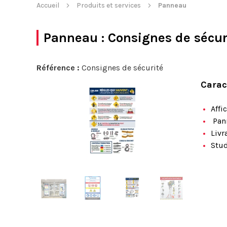
Accueil
Produits et services
Panneau
Panneau
: Consignes de sécur
Référence :
Consignes de sécurité
Carac
Affi
Pann
Livr
Stud