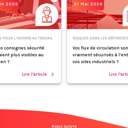
in 2026
21 Mai 2026
S POUR L'HOMME AU TRAVAIL
RISQUES DANS LES BÂTIMENT
vos consignes sécurité
Vos flux de circulation son
ient plus visibles au
vraiment sécurisés à l’en
ien ?
vos sites industriels ?
Lire l'article
Lire l'art
Nous suivre