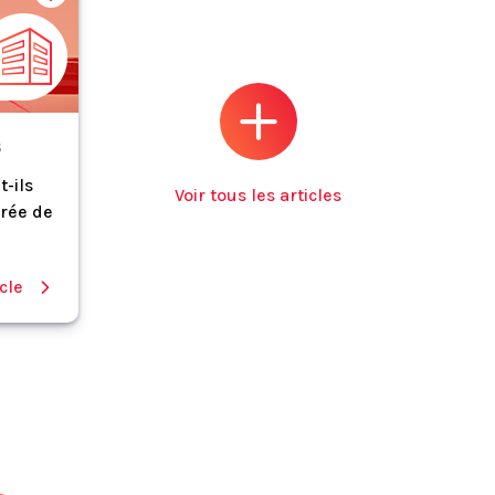
S
t-ils
Voir tous les articles
trée de
icle