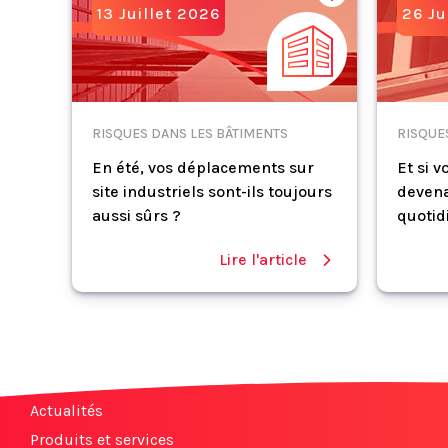
13 Juillet 2026
26 Ju
RISQUES DANS LES BÂTIMENTS
RISQUE
En été, vos déplacements sur
Et si 
site industriels sont-ils toujours
devena
aussi sûrs ?
quotid
Lire l'article
Actualités
Produits et services