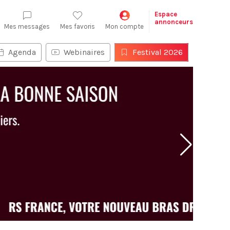
Espace
annonceurs
Mes messages
Mes favoris
Mon compte
Agenda
Webinaires
Festival 2026