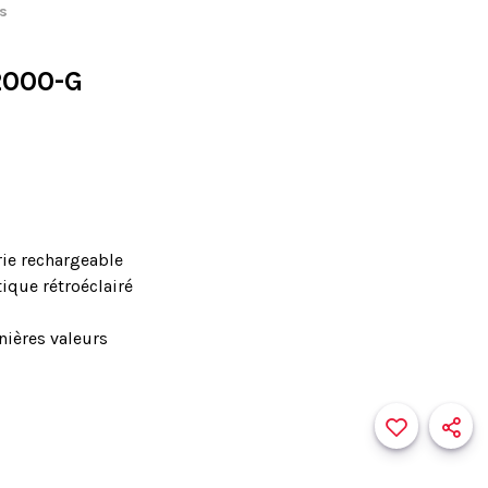
ts
2000-G
rie rechargeable
ique rétroéclairé
ières valeurs