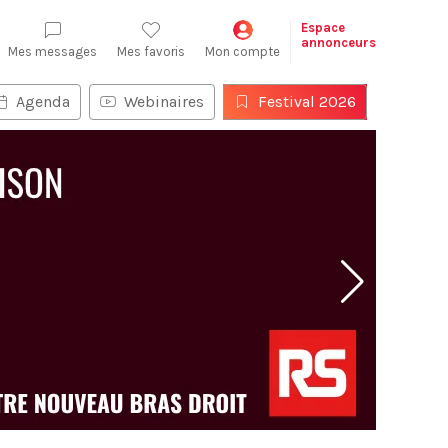
Espace
annonceurs
Mes messages
Mes favoris
Mon compte
Agenda
Webinaires
Festival 2026