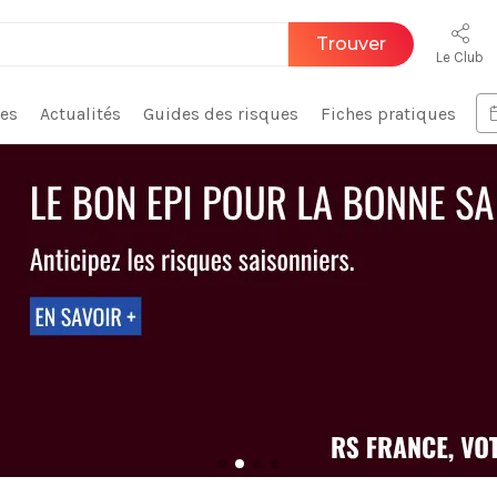
Trouver
Le Club
ces
Actualités
Guides des risques
Fiches pratiques