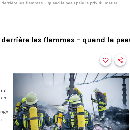
e derrière les flammes – quand la peau paie le prix du métier
e derrière les flammes – quand la pea
lité
, en
logy
,