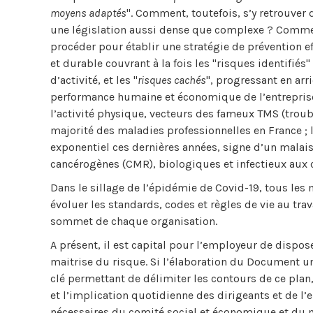
moyens adaptés
". Comment, toutefois, s’y retrouver
une législation aussi dense que complexe ? Comm
procéder pour établir une stratégie de prévention ef
et durable couvrant à la fois les "risques identifiés
d’activité, et les "
risques cachés
", progressant en arr
performance humaine et économique de l’entreprise l
l’activité physique, vecteurs des fameux TMS (trou
majorité des maladies professionnelles en France ;
exponentiel ces dernières années, signe d’un malais
cancérogènes (CMR), biologiques et infectieux au
Dans le sillage de l’épidémie de Covid-19, tous les 
évoluer les standards, codes et règles de vie au trava
sommet de chaque organisation.
A présent, il est capital pour l’employeur de dispos
maitrise du risque. Si l’élaboration du Document u
clé permettant de délimiter les contours de ce plan
et l’implication quotidienne des dirigeants et de l
nécessaires du comité social et économique et du mé