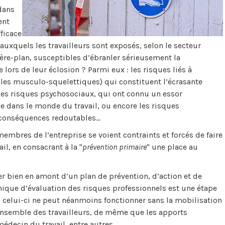
 dans
ent
ficace
" auxquels les travailleurs sont exposés, selon le secteur
ière-plan, susceptibles d’ébranler sérieusement la
ors de leur éclosion ? Parmi eux : les risques liés à
bles musculo-squelettiques) qui constituent l’écrasante
 les risques psychosociaux, qui ont connu un essor
e dans le monde du travail, ou encore les risques
x conséquences redoutables…
membres de l’entreprise se voient contraints et forcés de faire
il, en consacrant à la "
prévention primaire
" une place au
er bien en amont d’un plan de prévention, d’action et de
nique d’évaluation des risques professionnels est une étape
, celui-ci ne peut néanmoins fonctionner sans la mobilisation
’ensemble des travailleurs, de même que les apports
decin du travail, entre autres.