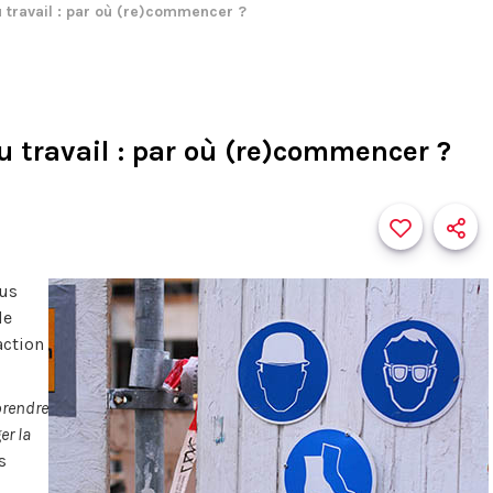
u travail : par où (re)commencer ?
u travail : par où (re)commencer ?
lus
de
action
prendre
er la
s