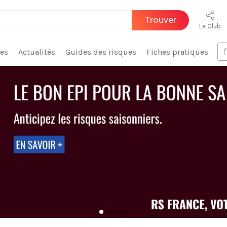
Trouver
Le Club
ces
Actualités
Guides des risques
Fiches pratiques