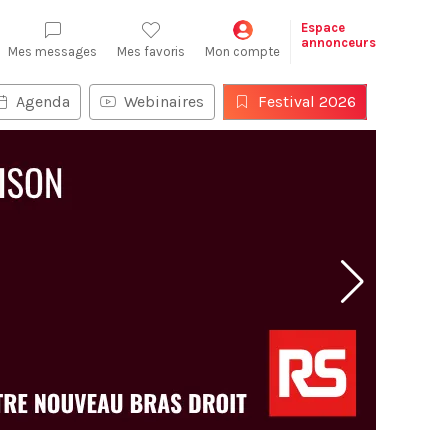
Espace
annonceurs
Mes messages
Mes favoris
Mon compte
Agenda
Webinaires
Festival 2026