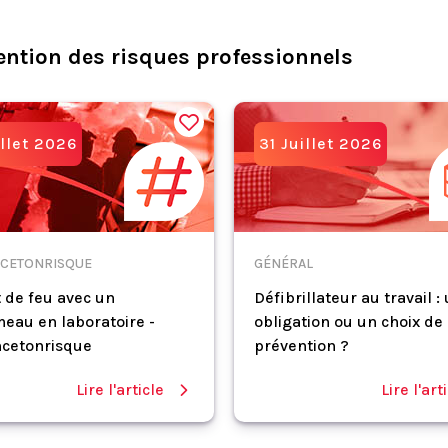
ention des risques professionnels
illet 2026
31 Juillet 2026
CETONRISQUE
GÉNÉRAL
 de feu avec un
Défibrillateur au travail :
eau en laboratoire -
obligation ou un choix de
cetonrisque
prévention ?
Lire l'article
Lire l'art