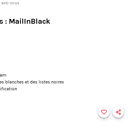
 anti-virus
s
: MailInBlack
pam
tes blanches et des listes noires
fication