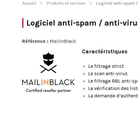
Accueil
Produits et services
Logiciel anti-spam /
Logiciel anti-spam / anti-viru
Référence :
MailInBlack
Caractéristiques
Le filtrage strict
Le scan anti-virus
Le filtrage RBL anti-s
La vérification des lis
La demande d’authenti